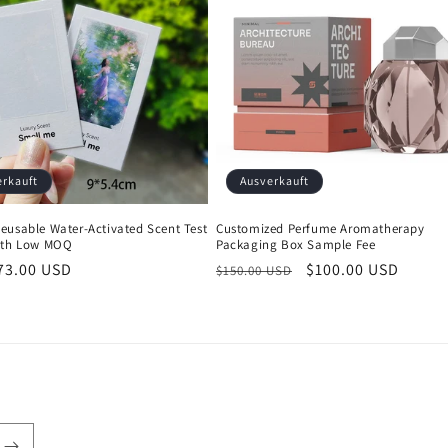
erkauft
Ausverkauft
eusable Water-Activated Scent Test
Customized Perfume Aromatherapy
ith Low MOQ
Packaging Box Sample Fee
er
73.00 USD
Normaler
Verkaufspreis
$100.00 USD
$150.00 USD
Preis