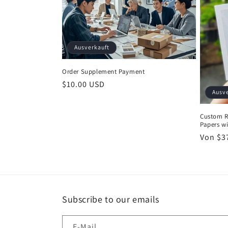
g
o
Ausverkauft
r
Order Supplement Payment
i
Normaler
$10.00 USD
Ausv
Preis
e
Custom R
Papers w
:
Normal
Von $3
Preis
Subscribe to our emails
E-Mail