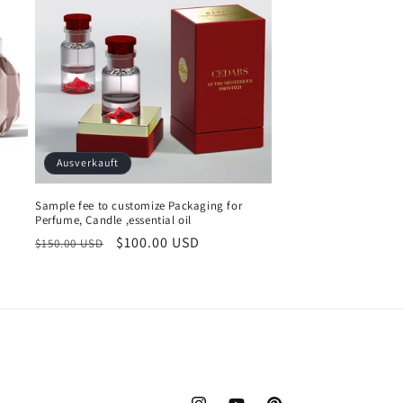
Ausverkauft
Sample fee to customize Packaging for
Perfume, Candle ,essential oil
Normaler
Verkaufspreis
$100.00 USD
$150.00 USD
Preis