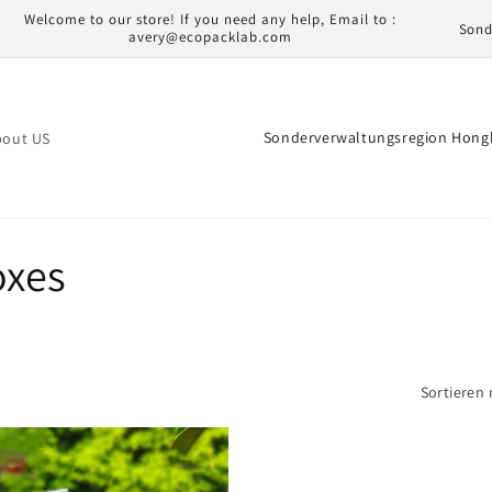
L
Welcome to our store! If you need any help, Email to :
avery@ecopacklab.com
a
n
d
L
bout US
/
a
R
n
e
d
g
oxes
/
i
R
o
e
n
g
Sortieren 
i
o
n